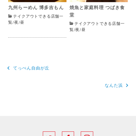
九州らーめん 博多吉もん
焼魚と家庭料理 つばき食
堂
テイクアウトできる店舗一
覧
/
夜
/
昼
テイクアウトできる店舗一
覧
/
夜
/
昼
てっぺん自由が丘
投
稿
なんた浜
ナ
ビ
ゲ
ー