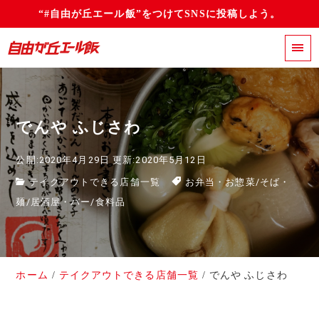
“#自由が丘エール飯”をつけてSNSに投稿しよう。
でんや ふじさわ
公開:2020年4月29日
更新:2020年5月12日
テイクアウトできる店舗一覧
お弁当・お惣菜
/
そば・
麺
/
居酒屋・バー
/
食料品
ホーム
テイクアウトできる店舗一覧
でんや ふじさわ